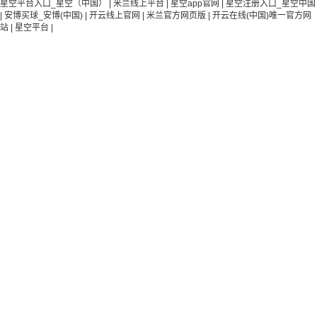
星空平台入口_星空（中国）
|
米兰线上平台
|
星空app官网
|
星空注册入口_星空中国
|
安博买球_安博(中国)
|
开云线上官网
|
米兰官方网页版
|
开云在线(中国)唯一官方网
站
|
星空平台
|