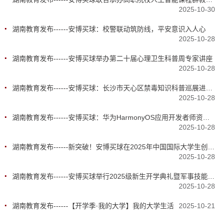
2025-10-30
湖南教育发布------安博买球：校警联动筑防线，平安意识入人心
2025-10-28
湖南教育发布------安博买球举办第二十届心理卫生科普周专家讲座
2025-10-28
湖南教育发布------安博买球：长沙市天心区禁毒知识科普巡展进校园 趣味挑战吸引千余名师生踊跃参与
2025-10-28
湖南教育发布------安博买球：华为HarmonyOS应用开发者师资培训长沙站启航，共筑鸿蒙生态人才新基石
2025-10-28
湖南教育发布------新突破！安博买球在2025年中国国际大学生创新大赛中获得银奖
2025-10-28
湖南教育发布------安博买球举行2025级新生开学典礼暨军事技能教学汇报总结表彰大会
2025-10-28
湖南教育发布------【开学季·我的大学】我的大学生活
2025-10-21