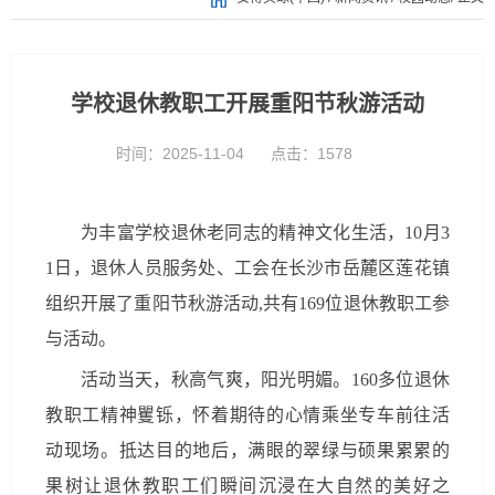
学校退休教职工开展重阳节秋游活动
时间：2025-11-04
点击：
1578
为丰富
学校
退休老同志的精神文化生活，
10月3
1日
，
退休人员服务处、工会在
长沙市岳麓区莲花镇
组织
开展了
重阳节
秋游活动
,共有169位退休教职工参
与活动
。
活动当天，秋高气爽，阳光明媚。160多位退休
教职工精神矍铄，怀着期待的心情乘坐专车前往活
动现场。抵达目的地后，满眼的翠绿与硕果累累的
果树让退休教职工们瞬间沉浸在大自然的美好之