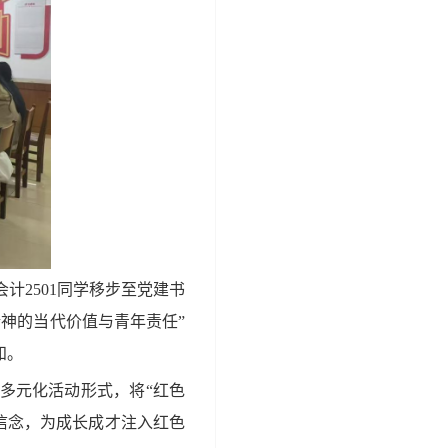
会计
2501同学
移步
至
党建书
精神的当代价值与青年责任
”
知。
多元化
活动
形式，将“红色
信念，为成长成才注入红色