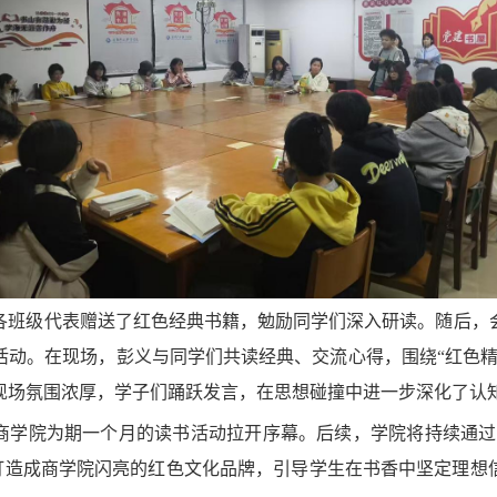
各班级代表赠送
了
红色经典书籍，勉励
同学们
深入研读。随后，
活动
。
在现场，
彭义与同学们共读经典、交流心得，围绕
“
红色
现场氛围浓厚，学子
们
踊跃发言，在思想碰撞中
进一步
深化
了
认
商学院
为期一
个
月的读书活动拉开序幕。
后续
，学院将持续通过
动打造成商学院闪亮的红色文化品牌，引导学生在书香中坚定理想