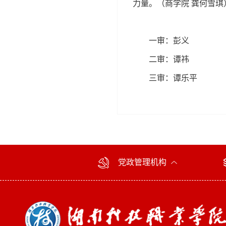
力量。（商学院 龚何雪琪
一审：彭义
二审：谭祎
三审：谭乐平
党政管理机构