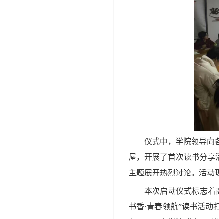
仪式中，学院领导向
屋
，
开展
了
首次读书分享
主题
展开热烈讨论
。
活动
本次启动仪式
标志着
书香·青春领航”读书活