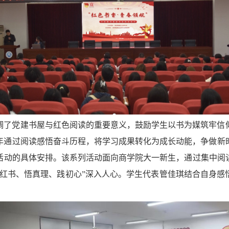
调了党建书屋与红色阅读的重要意义，鼓励学生以书为媒筑牢信
年通过阅读感悟奋斗历程，将学习成果转化为成长动能，争做新
活动的具体
安排
。
该
系列活动面向
商学院
大一
新生，通过集中阅
读红书、悟真理、践初心”深入人心。学生代表管佳琪结合自身感