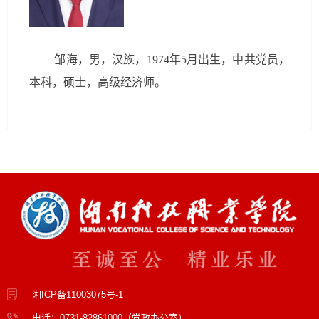
邹海，男，汉族，1974年5月出生，中共党员，
本科，硕士，高级经济师。
湘ICP备11003075号-1
电话：0731-82861000（党政办公室）