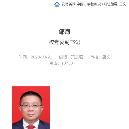
安博买球(中国)
/
学校概况
/
现任领导
/ 正文
邹海
校党委副书记
时间：2023-03-21
编辑：冯志强
审核：唐文
点击：
13738