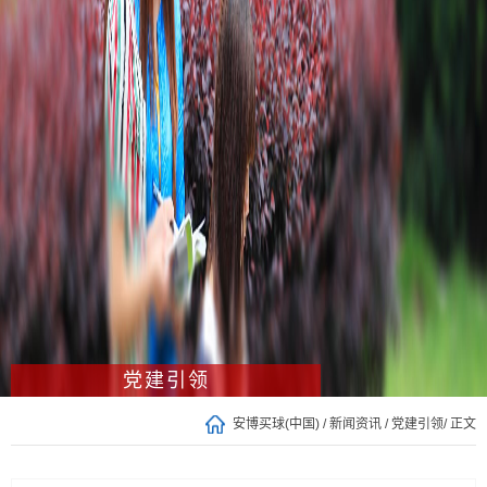
党建引领
安博买球(中国)
/
新闻资讯
/
党建引领
/ 正文